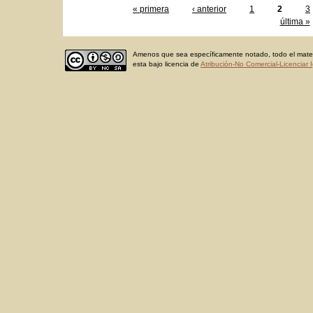
« primera
‹ anterior
1
2
3
última »
Amenos que sea específicamente notado, todo el materi
esta bajo licencia de
Atribución-No Comercial-Licenciar