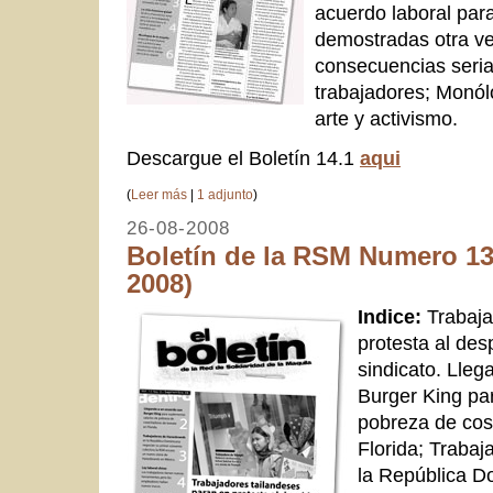
acuerdo laboral par
demostradas otra vez
consecuencias serias
trabajadores; Monól
arte y activismo.
Descargue el Boletín 14.1
aqui
(
Leer más
|
1 adjunto
)
26-08-2008
Boletín de la RSM Numero 13
2008)
Indice:
Trabaja
protesta al des
sindicato. Lle
Burger King pa
pobreza de co
Florida; Traba
la República D