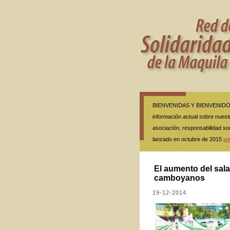
BIENVENIDAS Y BIENVENIDOS A
información actual sobre nuestr
asociación, responsabilidad so
lanzado en octubre de 2015
ww
El aumento del sala
camboyanos
19-12-2014