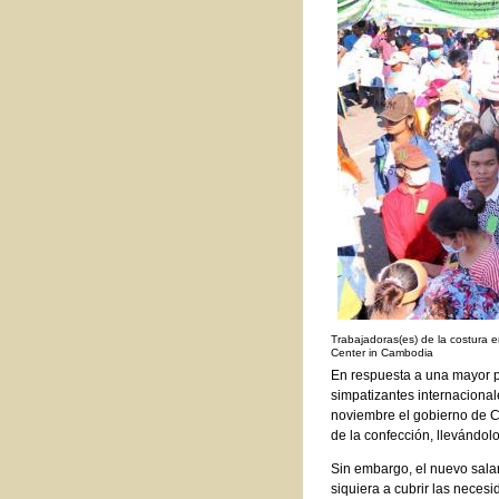
Trabajadoras(es) de la costura 
Center in Cambodia
En respuesta a una mayor p
simpatizantes internacional
noviembre el gobierno de C
de la confección, llevándo
Sin embargo, el nuevo salar
siquiera a cubrir las neces