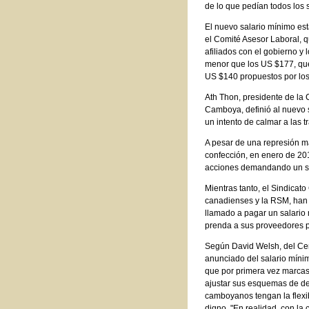
de lo que pedían todos los 
El nuevo salario mínimo e
el Comité Asesor Laboral, q
afiliados con el gobierno 
menor que los US $177, que
US $140 propuestos por los 
Ath Thon, presidente de la
Camboya, definió al nuevo s
un intento de calmar a las t
A pesar de una represión m
confección, en enero de 201
acciones demandando un sa
Mientras tanto, el Sindicat
canadienses y la RSM, han 
llamado a pagar un salario
prenda a sus proveedores p
Según David Welsh, del Cen
anunciado del salario míni
que por primera vez marca
ajustar sus esquemas de de
camboyanos tengan la flexib
digno. "En realidad, con la