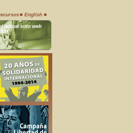
ecursos
English
el actual sitio web
RSM.