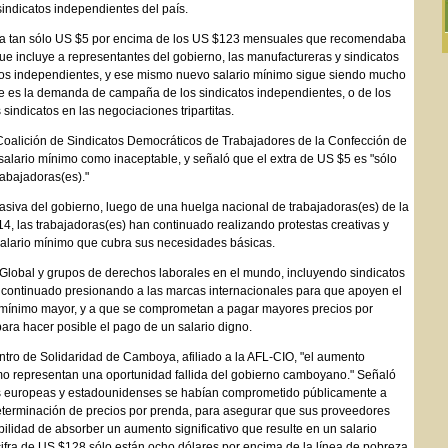
sindicatos independientes del país.
sta tan sólo US $5 por encima de los US $123 mensuales que recomendaba
ue incluye a representantes del gobierno, las manufactureras y sindicatos
y los independientes, y ese mismo nuevo salario mínimo sigue siendo mucho
 es la demanda de campaña de los sindicatos independientes, o de los
sindicatos en las negociaciones tripartitas.
 Coalición de Sindicatos Democráticos de Trabajadores de la Confección de
alario mínimo como inaceptable, y señaló que el extra de US $5 es "sólo
rabajadoras(es)."
asiva del gobierno, luego de una huelga nacional de trabajadoras(es) de la
4, las trabajadoras(es) han continuado realizando protestas creativas y
lario mínimo que cubra sus necesidades básicas.
o Global y grupos de derechos laborales en el mundo, incluyendo sindicatos
continuado presionando a las marcas internacionales para que apoyen el
 mínimo mayor, y a que se comprometan a pagar mayores precios por
ara hacer posible el pago de un salario digno.
tro de Solidaridad de Camboya, afiliado a la AFL-CIO, "el aumento
mo representan una oportunidad fallida del gobierno camboyano." Señaló
s europeas y estadounidenses se habían comprometido públicamente a
terminación de precios por prenda, para asegurar que sus proveedores
ilidad de absorber un aumento significativo que resulte en un salario
 cifra de US $128 sólo están ocho dólares por encima de la línea de pobreza