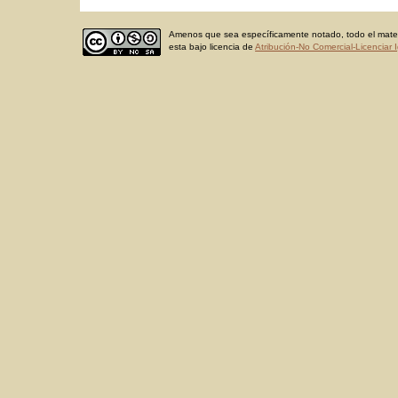
Amenos que sea específicamente notado, todo el materi
esta bajo licencia de
Atribución-No Comercial-Licenciar