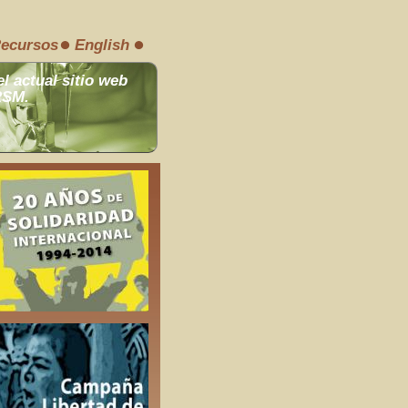
ecursos
English
el actual sitio web
RSM.