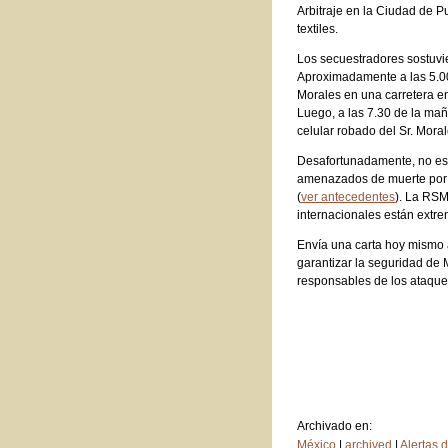
Arbitraje en la Ciudad de P
textiles.
Los secuestradores sostuvi
Aproximadamente a las 5.00
Morales en una carretera en
Luego, a las 7.30 de la ma
celular robado del Sr. Mor
Desafortunadamente, no es 
amenazados de muerte por d
(
ver antecedentes
). La RSM
internacionales están extr
Envía una carta hoy mismo 
garantizar la seguridad de M
responsables de los ataqu
Archivado en:
México
|
archived
|
Alertas 