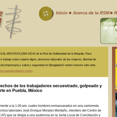
Inicio
Acerca de la RSM
R
Visita 
de la 
L ARCHIVO(1994-2014) de la Red de Solidaridad de la Maquila. Para
o trabajo sobre salario digno, derechos laborales de las mujeres, libertad de
cial empresaria y salud y seguridad en Bangladesh visiten nuestro sitio web,
w.maquilasolidarity.org/es
rechos de los trabajadores secuestrado, golpeado y
te en Puebla, México
mente a la 1.00 pm, cuatro hombres enmascarados en una camioneta
rechos laborales José Enrique Morales Montaño, miembro del Centro de
AT) que se dirigía a una audiencia en la Junta Local de Conciliación y