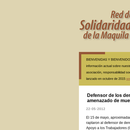
BIENVENIDAS Y BIENVENIDOS A
información actual sobre nuestr
asociación, responsabilidad so
lanzado en octubre de 2015
ww
Defensor de los de
amenazado de muer
22-05-2012
El 15 de mayo, aproximada
raptaron al defensor de de
Apoyo a los Trabajadores (C