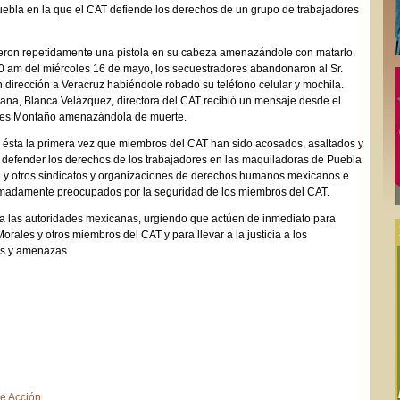
uebla en la que el CAT defiende los derechos de un grupo de trabajadores
eron repetidamente una pistola en su cabeza amenazándole con matarlo.
 am del miércoles 16 de mayo, los secuestradores abandonaron al Sr.
 dirección a Veracruz habiéndole robado su teléfono celular y mochila.
ñana, Blanca Velázquez, directora del CAT recibió un mensaje desde el
ales Montaño amenazándola de muerte.
ésta la primera vez que miembros del CAT han sido acosados, asaltados y
efender los derechos de los trabajadores en las maquiladoras de Puebla
 y otros sindicatos y organizaciones de derechos humanos mexicanos e
emadamente preocupados por la seguridad de los miembros del CAT.
a las autoridades mexicanas, urgiendo que actúen de inmediato para
orales y otros miembros del CAT y para llevar a la justicia a los
es y amenazas.
de Acción