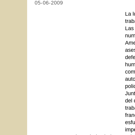
05-06-2009
La l
trab
Las 
num
Amen
ases
def
hum
comú
auto
poli
Junt
del 
trab
fra
esf
impe