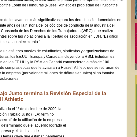
t of the Loom de Honduras (Russell Athletic es propiedad de Fruit of the
no de los avances más significativos para los derechos fundamentales en
einte años de la historia de los códigos de conducta de la industria del
el Consorcio de los Derechos de los Trabajadores (WRC), que realizó
es sobre las violaciones a la libertad de asociación en JDH. "Es difícil
 de este acontecimiento."
de un esfuerzo masivo de estudiantes, sindicatos y organizaciones de
uras, los EE.UU., Europa y Canadá, incluyendo la RSM. Estudiantes
ión en los EE.UU. y la RSM en Canadá convencieron a más de 100
de compras éticas que le avisaran a Russell Athletic que se retirarían de
n la empresa (por valor de millones de dólares anuales) si no tomaba
violaciones.
ajo Justo termina la Revisión Especial de la
ll Athletic
lizada el 1º de diciembre de 2009, la
ación Trabajo Justo (FLA) terminó
pecial" de la afiliación de la empresa
e determinado que el acuerdo logrado el
presa y el sindicato de
los temas clave que estaban pendientes