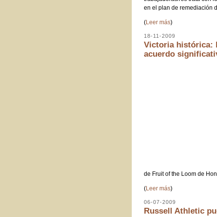
en el plan de remediación d
(
Leer más
)
18-11-2009
Victoria histórica
acuerdo significat
de Fruit of the Loom de Ho
(
Leer más
)
06-07-2009
Russell Athletic p