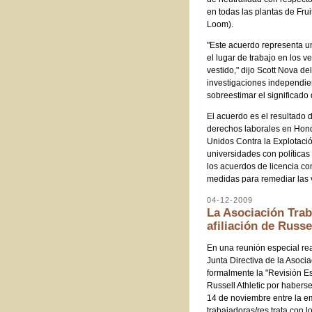
en todas las plantas de Frui
Loom).
"Este acuerdo representa u
el lugar de trabajo en los v
vestido," dijo Scott Nova d
investigaciones independient
sobreestimar el significado
El acuerdo es el resultado 
derechos laborales en Hond
Unidos Contra la Explotac
universidades con políticas 
los acuerdos de licencia co
medidas para remediar las 
04-12-2009
La Asociación Trab
afiliación de Russe
En una reunión especial rea
Junta Directiva de la Asoci
formalmente la "Revisión Es
Russell Athletic por habers
14 de noviembre entre la em
trabajadoras/res trata con 