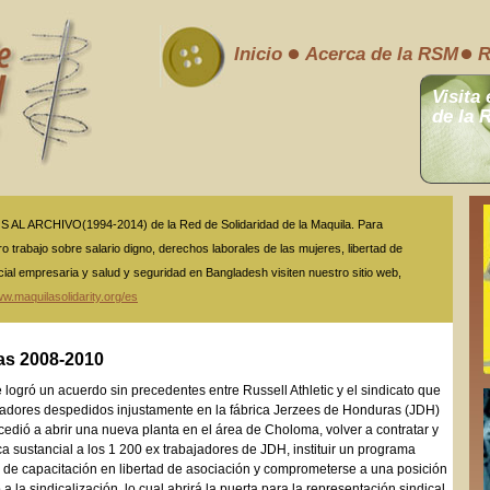
Inicio
Acerca de la RSM
R
Visita 
de la 
L ARCHIVO(1994-2014) de la Red de Solidaridad de la Maquila. Para
o trabajo sobre salario digno, derechos laborales de las mujeres, libertad de
cial empresaria y salud y seguridad en Bangladesh visiten nuestro sitio web,
w.maquilasolidarity.org/es
as 2008-2010
logró un acuerdo sin precedentes entre Russell Athletic y el sindicato que
ajadores despedidos injustamente en la fábrica Jerzees de Honduras (JDH)
cedió a abrir una nueva planta en el área de Choloma, volver a contratar y
a sustancial a los 1 200 ex trabajadores de JDH, instituir un programa
a de capacitación en libertad de asociación y comprometerse a una posición
a la sindicalización, lo cual abrirá la puerta para la representación sindical