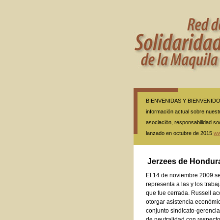
BIENVENIDAS Y BIENVENIDOS A
información actual sobre nuestr
asociación, responsabilidad so
lanzado en octubre de 2015
ww
Jerzees de Hondur
El 14 de noviembre 2009 se 
representa a las y los trab
que fue cerrada. Russell ac
otorgar asistencia económic
conjunto sindicato-gerenci
de neutralidad con respecto 