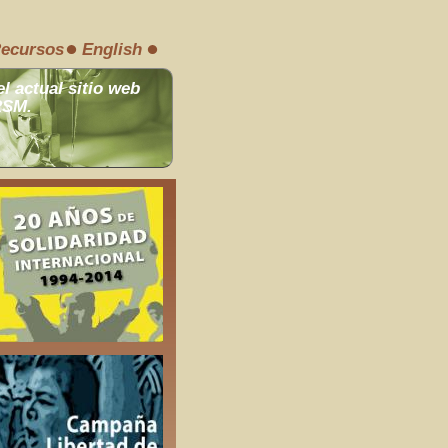
ecursos
English
el actual sitio web
RSM.