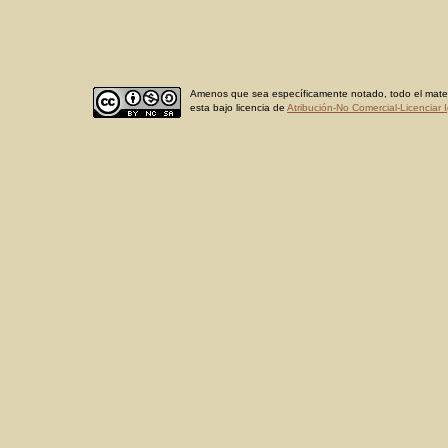
Amenos que sea específicamente notado, todo el materi
esta bajo licencia de
Atribución-No Comercial-Licenciar