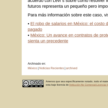
acuerdo con Levi´s sobre cómo resolver 
futuros representa un pequeño pero impor
Para más información sobre este caso, vis
•
El robo de salarios en México: el costo
pagado
•
México: Un avance en contratos de prote
sienta un precedente
Archivado en:
México
|
Noticias Recientes
|
archived
Amenos que sea específicamente notado, todo el materi
esta bajo licencia de
Atribución-No Comercial-Licenciar