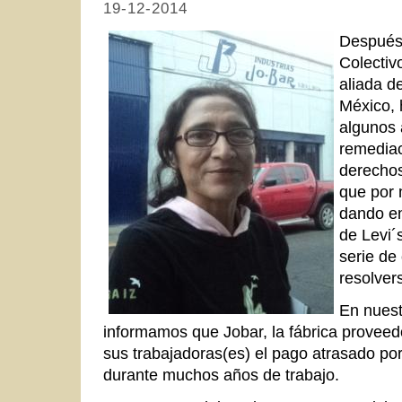
19-12-2014
Después
Colectiv
aliada d
México, 
algunos 
remediac
derechos
que por 
dando en
de Levi´
serie de
resolver
En nuest
informamos que Jobar, la fábrica proveedo
sus trabajadoras(es) el pago atrasado po
durante muchos años de trabajo.