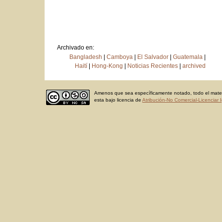
Archivado en:
Bangladesh
|
Camboya
|
El Salvador
|
Guatemala
|
Haití
|
Hong-Kong
|
Noticias Recientes
|
archived
Amenos que sea específicamente notado, todo el materi
esta bajo licencia de
Atribución-No Comercial-Licenciar