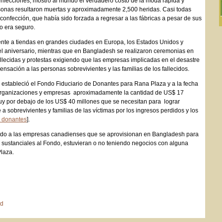
onfecciones, mostró al mundo el verdadero costo de la moda rápida y
sonas resultaron muertas y aproximadamente 2,500 heridas. Casi todas
 confección, que había sido forzada a regresar a las fábricas a pesar de sus
no era seguro.
ente a tiendas en grandes ciudades en Europa, los Estados Unidos y
 aniversario, mientras que en Bangladesh se realizaron ceremonias en
llecidas y protestas exigiendo que las empresas implicadas en el desastre
sación a las personas sobrevivientes y las familias de los fallecidos.
 estableció el Fondo Fiduciario de Donantes para Rana Plaza y a la fecha
 organizaciones y empresas aproximadamente la cantidad de US$ 17
uy por debajo de los US$ 40 millones que se necesitan para lograr
obrevivientes y familias de las víctimas por los ingresos perdidos y los
e donantes
].
do a las empresas canadienses que se aprovisionan en Bangladesh para
 sustanciales al Fondo, estuvieran o no teniendo negocios con alguna
Plaza.
ed