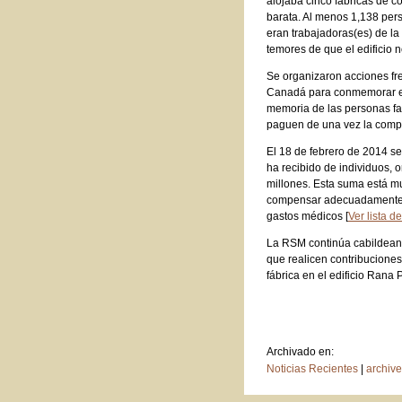
alojaba cinco fábricas de c
barata. Al menos 1,138 per
eran trabajadoras(es) de la
temores de que el edificio 
Se organizaron acciones fr
Canadá para conmemorar el
memoria de las personas fa
paguen de una vez la compen
El 18 de febrero de 2014 se
ha recibido de individuos,
millones. Esta suma está m
compensar adecuadamente a s
gastos médicos [
Ver lista d
La RSM continúa cabildean
que realicen contribuciones
fábrica en el edificio Rana 
Archivado en:
Noticias Recientes
|
archiv