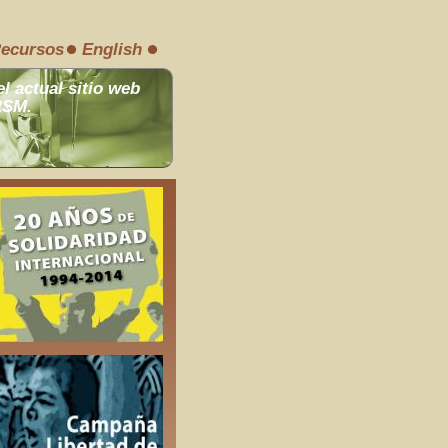
ecursos
English
el actual sitio web
RSM.