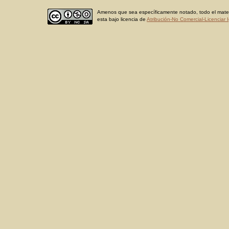
Amenos que sea específicamente notado, todo el materi
esta bajo licencia de
Atribución-No Comercial-Licenciar