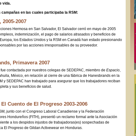
e vida.
s
campañas
en las cuales participaba la RSM:
 2005-2007
cciones Hermosa en San Salvador, El Salvador cerró en mayo de 2005
 empleos, indemnización, el pago de salarios atrasados y beneficios de
n Europa, los Estados Unidos y la RSM en Canadá han estado presionando
ponsables por las acciones irresponsables de su proveedor.
nds, Primavera 2007
 fue contactada por nuestros colegas de SEDEPAC, miembro de
Espacio
,
uila, México, en relación al cierre de una fábrica de Hanesbrands en la
M y SEDEPAC han trabajado para asegurar que los trabajadores reciban
leta y sus beneficios de salud.
 El Cuento de El Progreso 2003-2006
SM, junto con el Congreso Laboral Canadiense y la Federación
res Hondureños (FITH), presentó un reclamo formal ante la Asociación
niente a los despidos injustos de trabajadoras(es) sospechadas de
rica El Progreso de Gildan Activewear en Honduras.