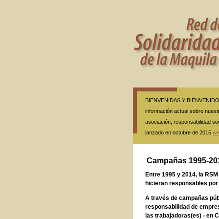
BIENVENIDAS Y BIENVENIDOS A
información actual sobre nuestr
asociación, responsabilidad so
lanzado en octubre de 2015
ww
Campañas 1995-20
Entre 1995 y 2014, la RS
hicieran responsables por 
A través de campañas púb
responsabilidad de empre
las trabajadoras(es) - en