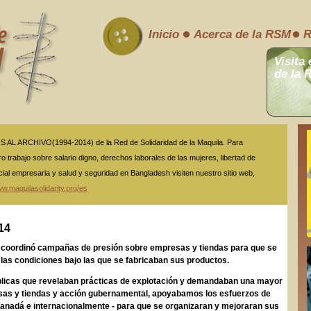
Inicio
Acerca de la RSM
R
Visita 
de la 
L ARCHIVO(1994-2014) de la Red de Solidaridad de la Maquila. Para
o trabajo sobre salario digno, derechos laborales de las mujeres, libertad de
cial empresaria y salud y seguridad en Bangladesh visiten nuestro sitio web,
w.maquilasolidarity.org/es
14
M coordinó campañas de presión sobre empresas y tiendas para que se
las condiciones bajo las que se fabricaban sus productos.
licas que revelaban prácticas de explotación y demandaban una mayor
sas y tiendas y acción gubernamental, apoyabamos los esfuerzos de
 Canadá e internacionalmente - para que se organizaran y mejoraran sus