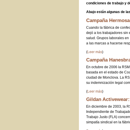
condiciones de trabajo y d
Abajo están algunas de la
Campaña Hermosa,
Cuando la fábrica de confe
dejó a los trabajadores sin
salud. Grupos laborales e
a las marcas a hacerse res
(
Leer más
)
Campaña Hanesbra
En octubre de 2006 la RSM
basada en el estado de Coah
ciudad de Monclova. La RS
su indemnización legal comp
(
Leer más
)
Gildan Activewear:
En diciembre de 2003, la R
Independiente de Trabajado
Trabajo Justo (FLA) concer
simpatía sindical en la fáb