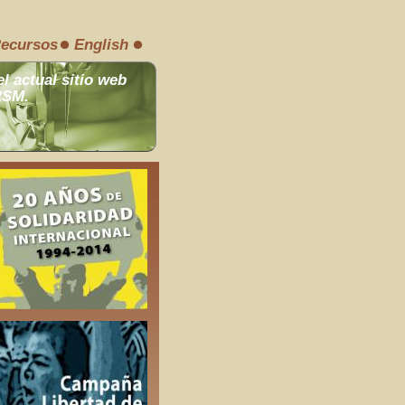
ecursos
English
el actual sitio web
RSM.